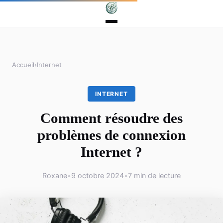
Accueil
›
Internet
INTERNET
Comment résoudre des
problèmes de connexion
Internet ?
Roxane
•
9 octobre 2024
•
7 min de lecture