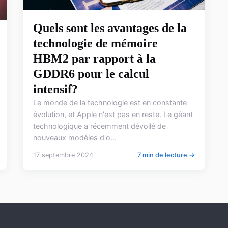
Quels sont les avantages de la
technologie de mémoire
HBM2 par rapport à la
GDDR6 pour le calcul
intensif?
Le monde de la technologie est en constante
évolution, et Apple n'est pas en reste. Le géant
technologique a récemment dévoilé de
nouveaux modèles d'o...
17 septembre 2024
7 min de lecture →