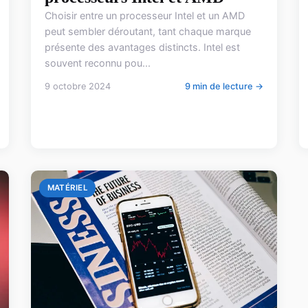
Choisir entre un processeur Intel et un AMD
peut sembler déroutant, tant chaque marque
présente des avantages distincts. Intel est
souvent reconnu pou...
9 octobre 2024
9 min de lecture →
MATÉRIEL