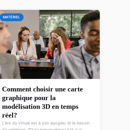
MATÉRIEL
Comment choisir une carte
graphique pour la
modélisation 3D en temps
réel?
L'ère du virtuel est à son apogée, et le besoin
de créations 3D en temps réel ne fait que