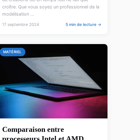
croître. Que vous soyez un professionnel de la
modélisation ...
17 septembre 2024
5 min de lecture →
MATÉRIEL
Comparaison entre
processeurs Intel et AMD