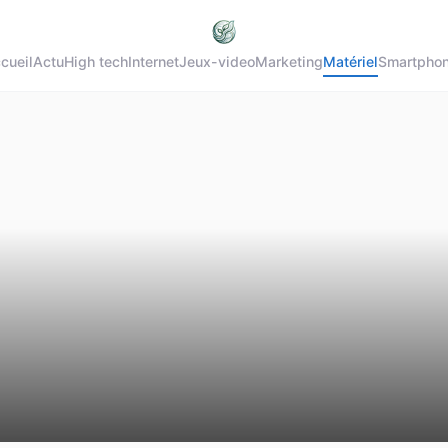
cueil
Actu
High tech
Internet
Jeux-video
Marketing
Matériel
Smartpho