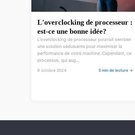
L'overclocking de processeur :
est-ce une bonne idée?
L'overclocking de processeur pourrait sembler
une solution séduisante pour maximiser la
performance de votre machine. Cependant, ce
processus, qui aug...
9 octobre 2024
5 min de lecture →