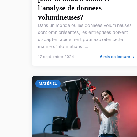
l'analyse de données
volumineuses?
Dans un monde où les données volumineuses
sont omniprésentes, les entreprises doivent
s'adapter rapidement pour exploiter cette
manne d'informations. ...
17 septembre 2024
6 min de lecture →
MATÉRIEL