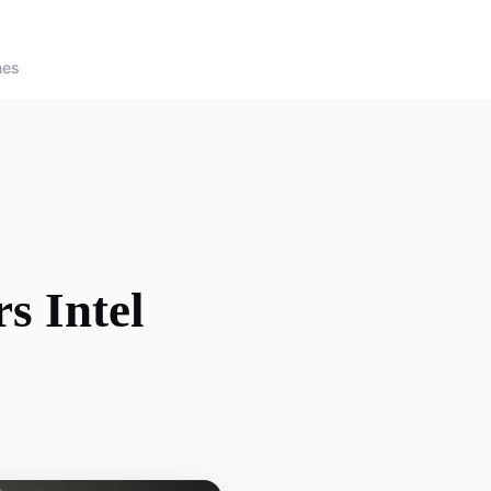
nes
s Intel