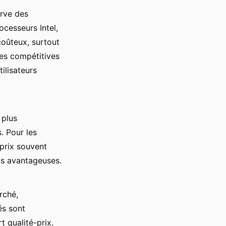
rve des
ocesseurs Intel,
coûteux, surtout
es compétitives
tilisateurs
 plus
. Pour les
prix souvent
s avantageuses.
rché,
és sont
t qualité-prix.