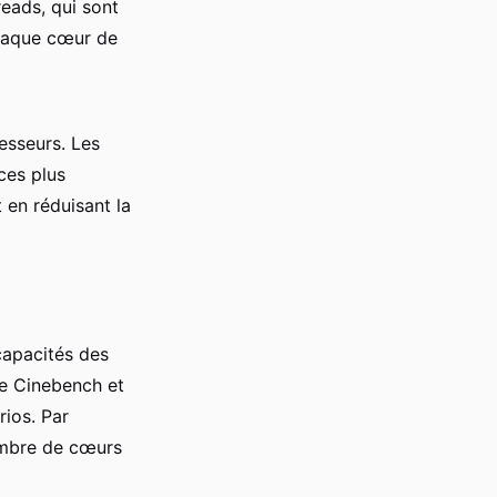
eads, qui sont
chaque cœur de
cesseurs. Les
ces plus
 en réduisant la
capacités des
ue Cinebench et
ios. Par
ombre de cœurs