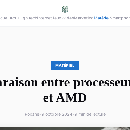
cueil
Actu
High tech
Internet
Jeux-video
Marketing
Matériel
Smartpho
MATÉRIEL
aison entre processeur
et AMD
Roxane
•
9 octobre 2024
•
9 min de lecture