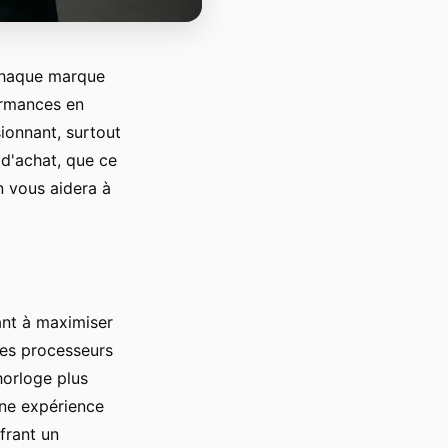
 chaque marque
ormances en
ionnant, surtout
 d'achat, que ce
n vous aidera à
hant à maximiser
 les processeurs
horloge plus
une expérience
frant un