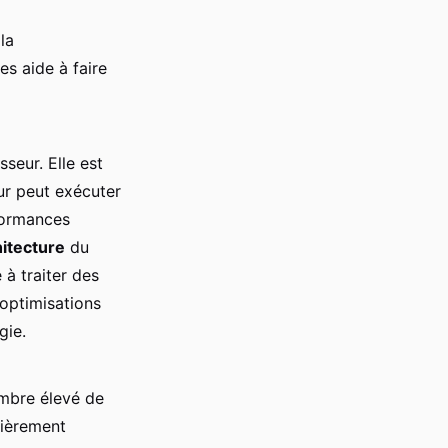
la
s aide à faire
seur. Elle est
ur peut exécuter
formances
hitecture
du
 à traiter des
optimisations
gie.
ombre élevé de
lièrement