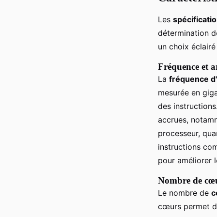
Les
spécificati
détermination d
un choix éclairé 
Fréquence et a
La
fréquence d
mesurée en giga
des instruction
accrues, notamm
processeur, quan
instructions co
pour améliorer 
Nombre de cœu
Le nombre de
c
cœurs permet de