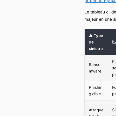
protection-pour
Le tableau ci-de
majeur en une si
⚠️ Type
de

sinistre
Pa
Ranso
so
mware
p
Phishin
Fu
g ciblé
p
Attaque
Si