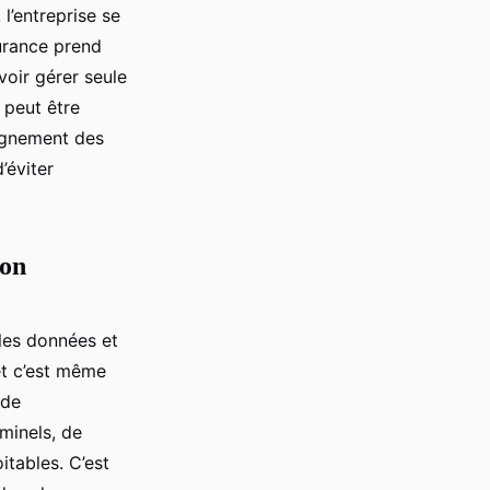
 l’entreprise se
surance prend
evoir gérer seule
 peut être
agnement des
’éviter
ion
les données et
et c’est même
 de
minels, de
itables. C’est