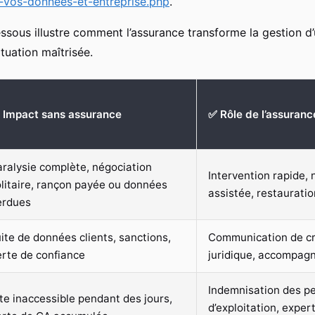
-vos-donnees-et-entreprise.php
.
ssous illustre comment l’assurance transforme la gestion d’
tuation maîtrisée.
 Impact sans assurance
✅ Rôle de l’assuranc
ralysie complète, négociation
Intervention rapide, 
litaire, rançon payée ou données
assistée, restaurati
erdues
ite de données clients, sanctions,
Communication de cr
erte de confiance
juridique, accompag
Indemnisation des p
te inaccessible pendant des jours,
d’exploitation, exper