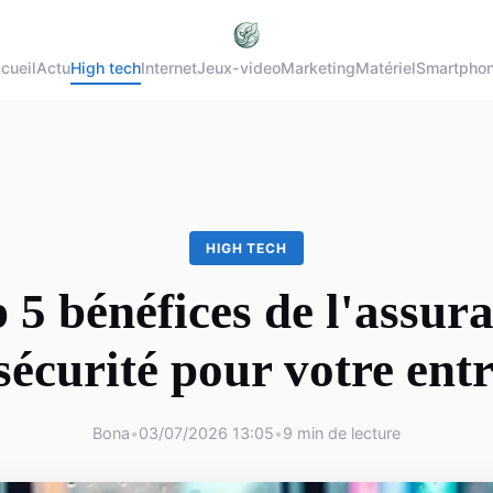
cueil
Actu
High tech
Internet
Jeux-video
Marketing
Matériel
Smartpho
HIGH TECH
 5 bénéfices de l'assur
sécurité pour votre entr
Bona
•
03/07/2026 13:05
•
9 min de lecture