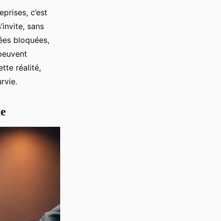
prises, c’est
invite, sans
ées bloquées,
 peuvent
tte réalité,
rvie.
ue