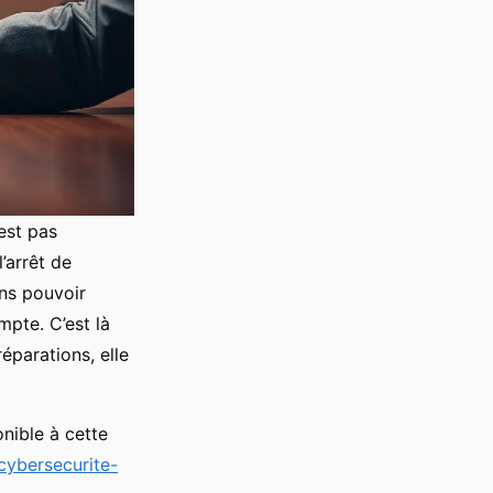
est pas
’arrêt de
ans pouvoir
mpte. C’est là
réparations, elle
nible à cette
cybersecurite-