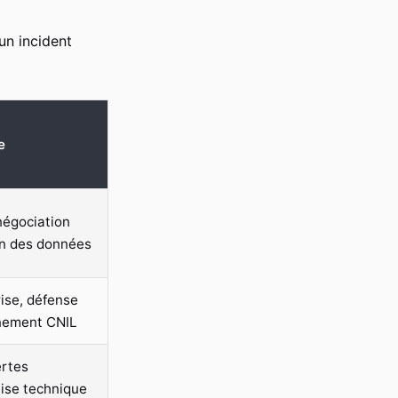
un incident
e
négociation
on des données
ise, défense
nement CNIL
ertes
tise technique