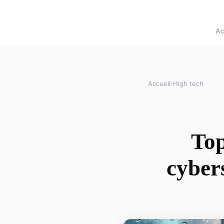
Ac
Accueil
›
High tech
Top
cyber