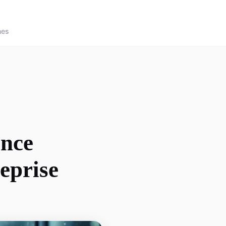
nes
ance
eprise