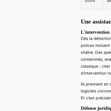
DDoS
p
Une assista
L'intervention 
Dès la détection
polices incluen
chaîne. Des spéc
contaminés, anal
classique : c’es
d’intervention 
Ils prennent en
logiciels corro
Et c’est précisé
Défense juridi